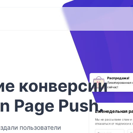
ие
конверсии
Распродажа!
Лимитированная 
сейчас!
In Page Push
.
Еженедельная р
Мы не рассылаем спам и
отказаться от подписки в
здали пользователи