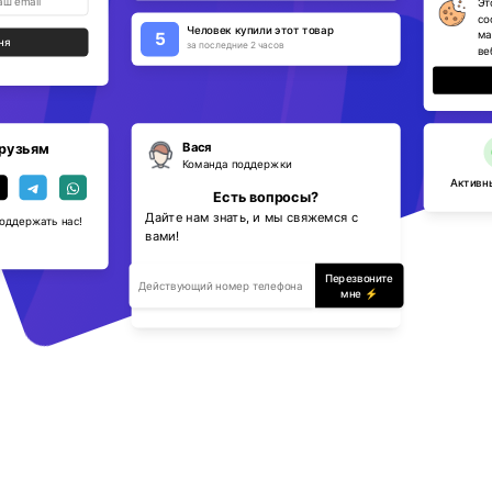
Эт
co
Человек купили этот товар
ма
5
ня
за последние 2 часов
ве
Вася
рузьям
Команда поддержки
Активны
Есть вопросы?
Дайте нам знать, и мы свяжемся с
поддержать нас!
вами!
Перезвоните
мне ⚡️