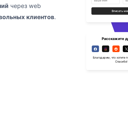
ний
через web
Вписать ме
вольных клиентов
.
Расскажите д
Благодарим, что хотите 
Спасибо!