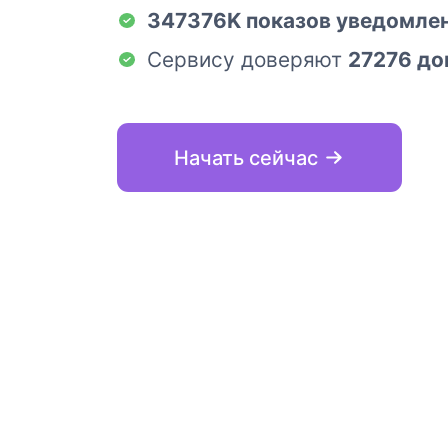
347376K показов уведомле
Сервису доверяют
27276 до
Начать сейчас