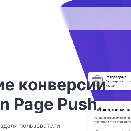
ие
конверсии
Распродажа!
Лимитированная 
сейчас!
In Page Push
.
Еженедельная р
Мы не рассылаем спам и
отказаться от подписки в
здали пользователи