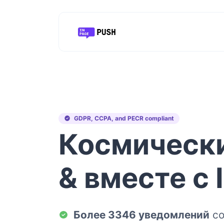
GDPR, CCPA, and PECR compliant
Космическ
& вместе с
Более 3346 уведомлений
со