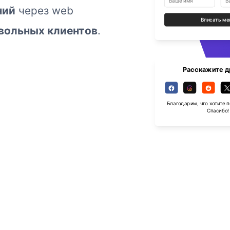
ний
через web
Вписать ме
вольных клиентов
.
Расскажите д
Благодарим, что хотите 
Спасибо!