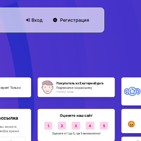
Вход
Регистрация
Покупатель из Екатеринбурга
серия! Только
Подписался на рассылку
10 минут назад
Оцените наш сайт
ассылка
😡
1
2
3
4
5
 вы можете
 любое время
Оцените от 1 до 5, где 5 великолепно!