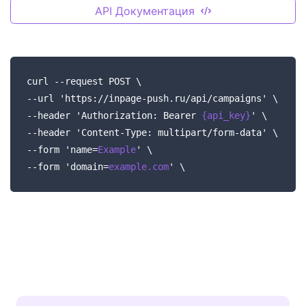
API Документация
curl --request POST \
--url 'https://inpage-push.ru/api/campaigns' \
--header 'Authorization: Bearer
{api_key}
' \
--header 'Content-Type: multipart/form-data' \
--form 'name=
Example
' \
--form 'domain=
example.com
' \