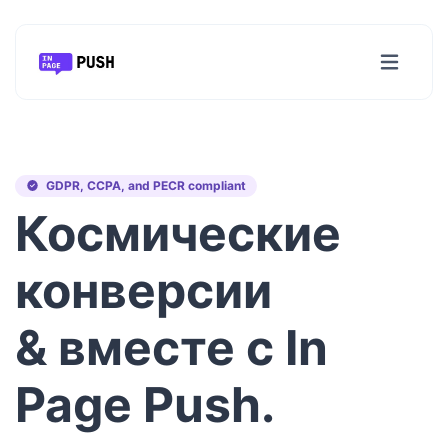
GDPR, CCPA, and PECR compliant
Космические
конверсии
& вместе с
In
Page Push
.