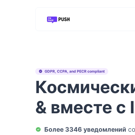
GDPR, CCPA, and PECR compliant
Космическ
& вместе с
Более 3346 уведомлений
со