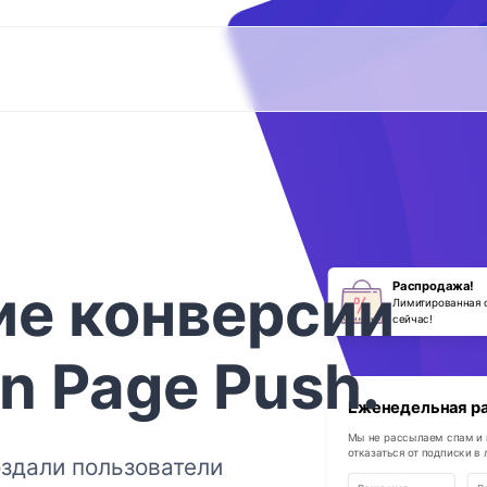
ие
конверсии
Распродажа!
Лимитированная 
сейчас!
In Page Push
.
Еженедельная р
Мы не рассылаем спам и
отказаться от подписки в
здали пользователи