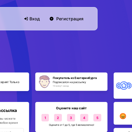
Вход
Регистрация
Покупатель из Екатеринбурга
серия! Только
Подписался на рассылку
10 минут назад
Оцените наш сайт
ассылка
😡
1
2
3
4
5
 вы можете
 любое время
Оцените от 1 до 5, где 5 великолепно!