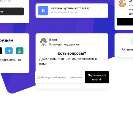
Эт
co
Человек купили этот товар
ма
5
ня
за последние 2 часов
ве
Вася
рузьям
Команда поддержки
Активны
Есть вопросы?
Дайте нам знать, и мы свяжемся с
поддержать нас!
вами!
Перезвоните
мне ⚡️