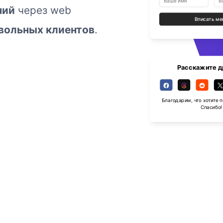
ний
через web
Вписать ме
вольных клиентов
.
Расскажите д
Благодарим, что хотите 
Спасибо!