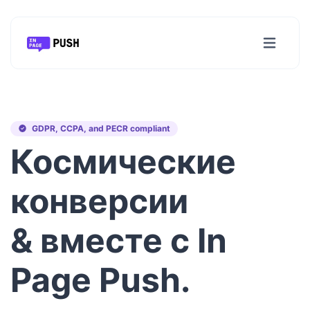
GDPR, CCPA, and PECR compliant
Космические
конверсии
& вместе с
In
Page Push
.