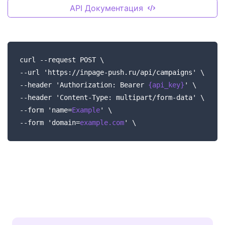
API Документация
curl --request POST \
--url 'https://inpage-push.ru/api/campaigns' \
--header 'Authorization: Bearer
{api_key}
' \
--header 'Content-Type: multipart/form-data' \
--form 'name=
Example
' \
--form 'domain=
example.com
' \